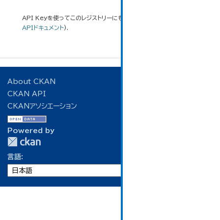
API Keyを使ってこのレジストリーにもアクセス可能です
API
(see
APIドキュメント
).
About CKAN
CKAN API
CKANアソシエーション
Powered by
言語