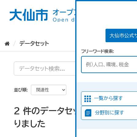
ス
キ
ッ
プ
し
て
大仙市公式
内
データセット
容
フリーワード検索
へ
並び順
一覧から探す
2 件のデータセットが見つか
分野別に探す
りました