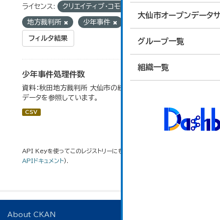
ライセンス:
クリエイティブ・コモンズ 表示
タグ:
大仙市オープンデータサ
地方裁判所
少年事件
フィルタ結果
グループ一覧
組織一覧
少年事件処理件数
資料：秋田地方裁判所 大仙市の統計「12-16 少年事件」の
データを参照しています。
CSV
API Keyを使ってこのレジストリーにもアクセス可能です
API
(see
APIドキュメント
).
About CKAN