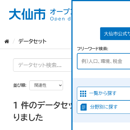
ス
キ
ッ
プ
し
て
大仙市公式
内
データセット
容
フリーワード検索
へ
並び順
一覧から探す
1 件のデータセットが見つか
分野別に探す
りました