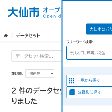
ス
キ
ッ
プ
し
て
大仙市公式
内
データセット
容
フリーワード検索
へ
並び順
一覧から探す
2 件のデータセットが見つか
分野別に探す
りました