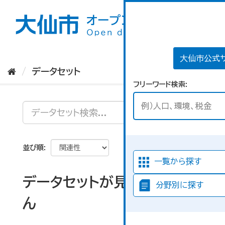
ス
キ
ッ
プ
し
て
大仙市公式
内
データセット
容
フリーワード検索
へ
並び順
一覧から探す
データセットが見つかりませ
分野別に探す
ん