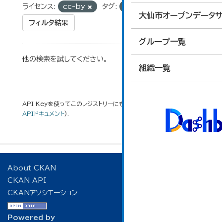
ライセンス:
cc-by
タグ:
学校基本調査
大仙市オープンデータサ
フィルタ結果
グループ一覧
他の検索を試してください。
組織一覧
API Keyを使ってこのレジストリーにもアクセス可能です
API
(see
APIドキュメント
).
About CKAN
CKAN API
CKANアソシエーション
Powered by