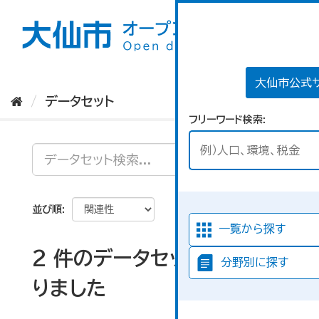
ス
キ
ッ
プ
し
て
大仙市公式
内
データセット
容
フリーワード検索
へ
並び順
一覧から探す
2 件のデータセットが見つか
分野別に探す
りました