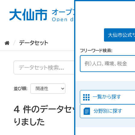
ス
キ
ッ
プ
し
て
大仙市公式
内
データセット
容
フリーワード検索
へ
並び順
一覧から探す
4 件のデータセットが見つか
分野別に探す
りました