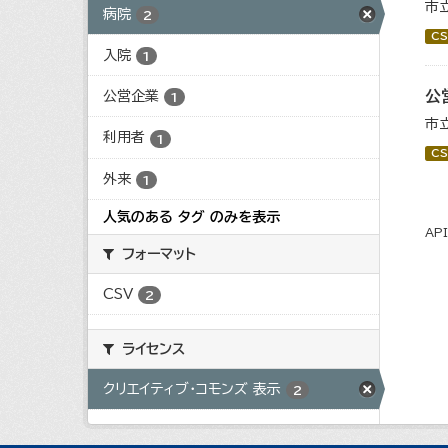
市
病院
2
CS
入院
1
公
公営企業
1
市
利用者
1
CS
外来
1
人気のある タグ のみを表示
AP
フォーマット
CSV
2
ライセンス
クリエイティブ・コモンズ 表示
2