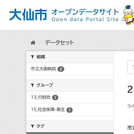
ス
キ
ッ
プ
し
て
内
データセット
容
へ
組織
市立大曲病院
2
グループ
13_行財政
1
ライ
15_社会保障・衛生
1
タグ
市