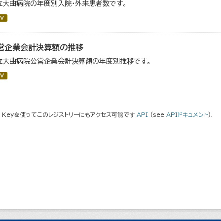
立大曲病院の年度別入院・外来患者数です。
V
営企業会計決算額の推移
立大曲病院公営企業会計決算額の年度別推移です。
V
I Keyを使ってこのレジストリーにもアクセス可能です
API
(see
APIドキュメント
).