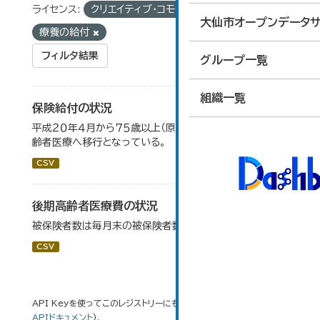
ライセンス:
クリエイティブ・コモンズ 表示
タグ:
大仙市オープンデータサ
療養の給付
フィルタ結果
グループ一覧
組織一覧
保険給付の状況
平成２０年４月から７５歳以上（原則）の被保険者は後期高
齢者医療へ移行となっている。
CSV
後期高齢者医療費の状況
被保険者数は毎月末の被保険者数の平均値（４月～３月）
CSV
API Keyを使ってこのレジストリーにもアクセス可能です
API
(see
APIドキュメント
).