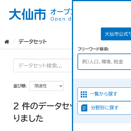
ス
キ
ッ
プ
し
て
大仙市公式
内
データセット
容
フリーワード検索
へ
並び順
一覧から探す
2 件のデータセットが見つか
分野別に探す
りました