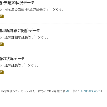
道・県道の状況データ
仙市内を通る国道・県道の延長等データです。
V
路現況詳細（市道）データ
仙市道の詳細な延長等データです。
V
道の状況データ
仙市道の延長等データです。
V
I Keyを使ってこのレジストリーにもアクセス可能です
API
(see
APIドキュメント
).