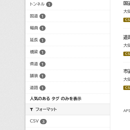
国
トンネル
1
大
国道
1
CS
幅員
1
道
延長
1
大
橋梁
1
CS
県道
1
市
舗装
1
大
道路
CS
1
人気のある タグ のみを表示
フォーマット
AP
CSV
3