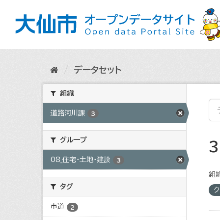
ス
キ
ッ
プ
し
て
内
データセット
容
へ
組織
道路河川課
3
グループ
08_住宅・土地・建設
3
組織
タグ
ク
市道
2