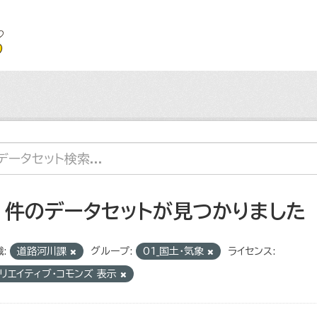
2 件のデータセットが見つかりました
:
道路河川課
グループ:
01_国土・気象
ライセンス:
リエイティブ・コモンズ 表示