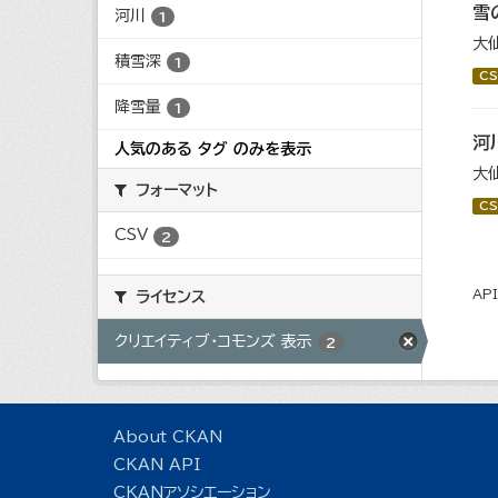
雪
河川
1
大
積雪深
1
CS
降雪量
1
河
人気のある タグ のみを表示
大
フォーマット
CS
CSV
2
AP
ライセンス
クリエイティブ・コモンズ 表示
2
About CKAN
CKAN API
CKANアソシエーション