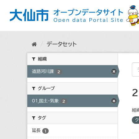
ス
キ
ッ
プ
し
て
内
データセット
容
へ
組織
道路河川課
2
グループ
01_国土・気象
2
組織
タグ
ク
延長
1