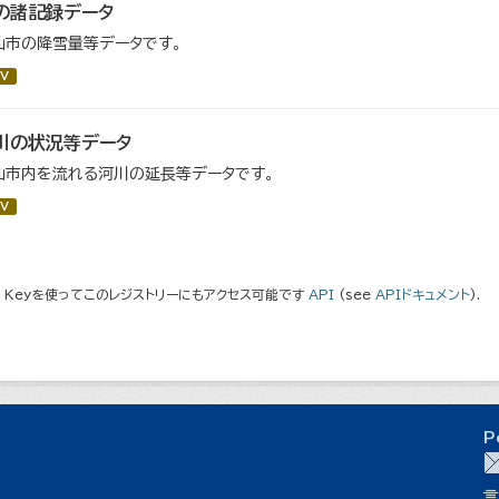
の諸記録データ
仙市の降雪量等データです。
V
川の状況等データ
仙市内を流れる河川の延長等データです。
V
I Keyを使ってこのレジストリーにもアクセス可能です
API
(see
APIドキュメント
).
P
言