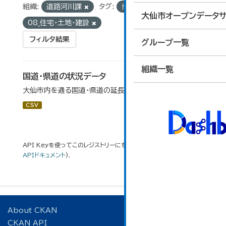
組織:
道路河川課
タグ:
トンネル
グループ:
大仙市オープンデータサ
08_住宅・土地・建設
フィルタ結果
グループ一覧
組織一覧
国道・県道の状況データ
大仙市内を通る国道・県道の延長等データです。
CSV
API Keyを使ってこのレジストリーにもアクセス可能です
API
(see
APIドキュメント
).
About CKAN
CKAN API