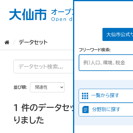
ス
キ
ッ
プ
し
て
大仙市公式
内
データセット
容
フリーワード検索
へ
並び順
一覧から探す
1 件のデータセットが見つか
分野別に探す
りました