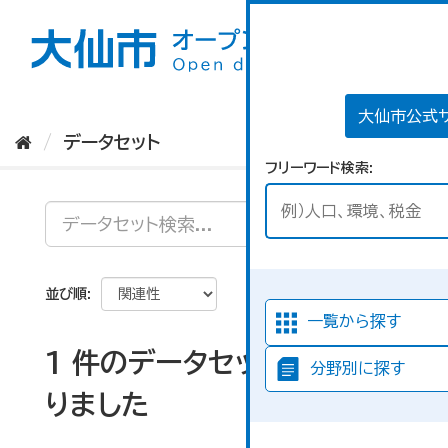
ス
キ
ッ
プ
し
て
大仙市公式
内
データセット
容
フリーワード検索
へ
並び順
一覧から探す
1 件のデータセットが見つか
分野別に探す
りました