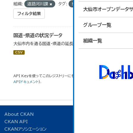
組織:
道路河川課
タグ:
トンネル
国道
大仙市オープンデータサ
フィルタ結果
グループ一覧
国道・県道の状況データ
組織一覧
大仙市内を通る国道・県道の延長等データです。
CSV
API Keyを使ってこのレジストリーにもアクセス可能です
API
(see
APIドキュメント
).
About CKAN
CKAN API
CKANアソシエーション