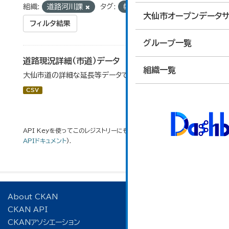
組織:
道路河川課
タグ:
幅員
大仙市オープンデータサ
フィルタ結果
グループ一覧
道路現況詳細（市道）データ
組織一覧
大仙市道の詳細な延長等データです。
CSV
API Keyを使ってこのレジストリーにもアクセス可能です
API
(see
APIドキュメント
).
About CKAN
CKAN API
CKANアソシエーション