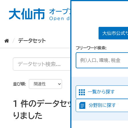
ス
キ
ッ
プ
し
て
大仙市公式
内
データセット
容
フリーワード検索
へ
並び順
一覧から探す
1 件のデータセットが見つか
分野別に探す
りました