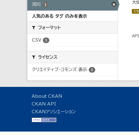
大
河川
1
CS
人気のある タグ のみを表示
フォーマット
AP
CSV
1
ライセンス
クリエイティブ・コモンズ 表示
1
About CKAN
CKAN API
CKANアソシエーション