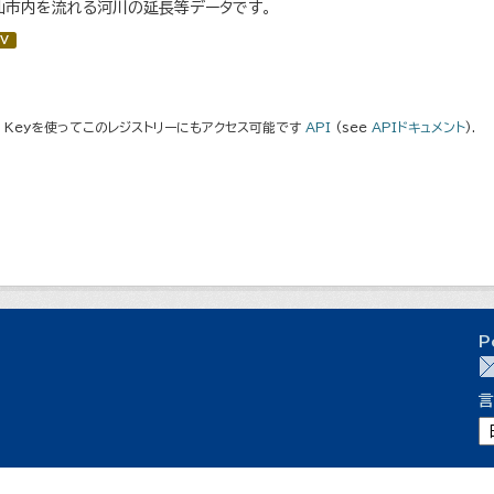
仙市内を流れる河川の延長等データです。
V
I Keyを使ってこのレジストリーにもアクセス可能です
API
(see
APIドキュメント
).
P
言