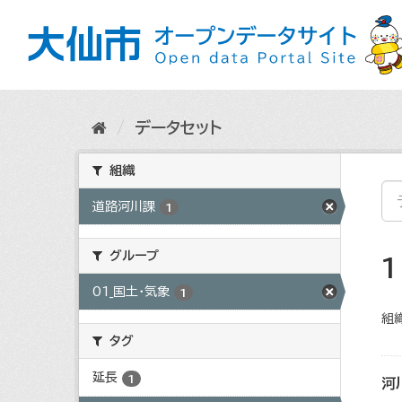
ス
キ
ッ
プ
し
て
内
データセット
容
へ
組織
道路河川課
1
グループ
01_国土・気象
1
組織
タグ
延長
1
河