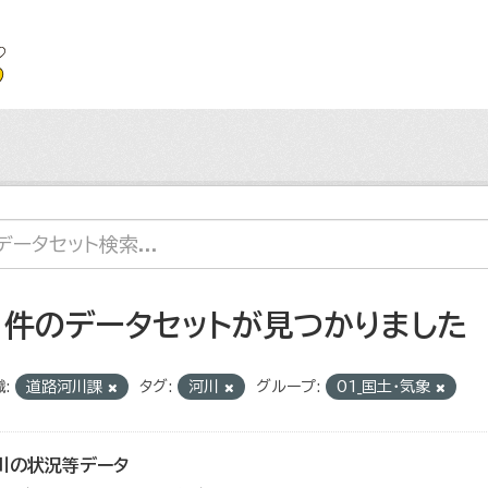
1 件のデータセットが見つかりました
:
道路河川課
タグ:
河川
グループ:
01_国土・気象
川の状況等データ