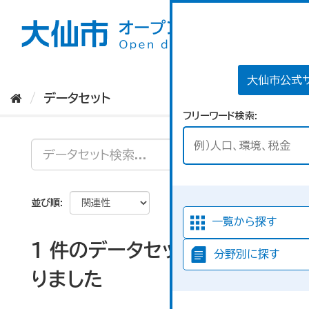
ス
キ
ッ
プ
し
て
大仙市公式
内
データセット
容
フリーワード検索
へ
並び順
一覧から探す
1 件のデータセットが見つか
分野別に探す
りました