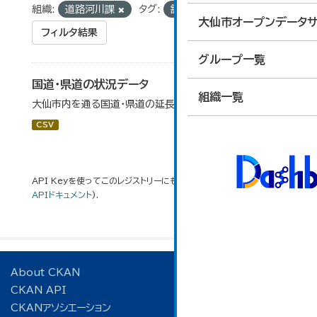
組織:
道路河川課
タグ:
舗装
国道
大仙市オープンデータサ
フィルタ結果
グループ一覧
国道・県道の状況データ
組織一覧
大仙市内を通る国道・県道の延長等データです。
CSV
API Keyを使ってこのレジストリーにもアクセス可能です
API
(see
APIドキュメント
).
About CKAN
CKAN API
CKANアソシエーション