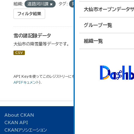
組織:
道路河川課
タグ:
降雪量
大仙市オープンデータサ
フィルタ結果
グループ一覧
雪の諸記録データ
組織一覧
大仙市の降雪量等データです。
CSV
API Keyを使ってこのレジストリーにもアクセス可能です
API
(see
APIドキュメント
).
About CKAN
CKAN API
CKANアソシエーション