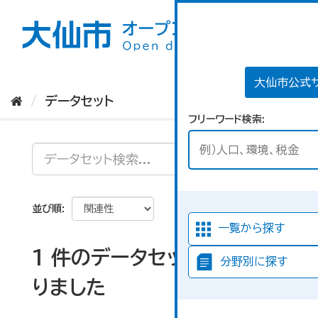
ス
キ
ッ
プ
し
て
大仙市公式
内
データセット
容
フリーワード検索
へ
並び順
一覧から探す
1 件のデータセットが見つか
分野別に探す
りました