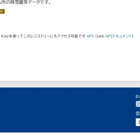
仙市の降雪量等データです。
V
I Keyを使ってこのレジストリーにもアクセス可能です
API
(see
APIドキュメント
).
P
言