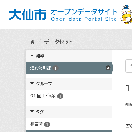
ス
キ
ッ
プ
し
て
内
データセット
容
へ
組織
道路河川課
1
グループ
01_国土・気象
1
組織
タグ
積雪深
1
雪