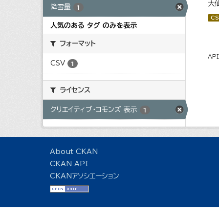
大
降雪量
1
CS
人気のある タグ のみを表示
フォーマット
AP
CSV
1
ライセンス
クリエイティブ・コモンズ 表示
1
About CKAN
CKAN API
CKANアソシエーション