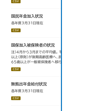
CSV
国民年金加入状況
各年度3月31日現在
CSV
国保加入被保険者の状況
注）４月から３月までの平均値。 平成２０年４月から、７５歳
以上（原則）が後期高齢医療へ、また、退職被保険者のうち
６５歳以上が一般被保険者へ移行。
CSV
無拠出年金給付状況
各年度3月31日現在
CSV