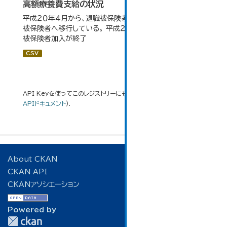
高額療養費支給の状況
平成２０年４月から、退職被保険者のうち６５歳以上が一般
被保険者へ移行している。 平成２７年４月から、新規の退職
被保険者加入が終了
CSV
API Keyを使ってこのレジストリーにもアクセス可能です
API
(see
APIドキュメント
).
About CKAN
CKAN API
CKANアソシエーション
Powered by