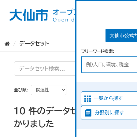
ス
キ
ッ
プ
し
て
大仙市公式
内
データセット
容
フリーワード検索
へ
並び順
一覧から探す
10 件のデータセットが見つ
分野別に探す
かりました