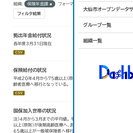
組織:
保険年金課
フォーマット:
CSV
大仙市オープンデータサ
フィルタ結果
グループ一覧
拠出年金給付状況
組織一覧
各年度3月31日現在
CSV
保険給付の状況
平成２０年４月から７５歳以上（原則）の被保険者は後期高
齢者医療へ移行となっている。
CSV
国保加入世帯の状況
注）４月から３月までの平均値。 平成２０年４月から、７５歳
以上（原則）が後期高齢医療へ、また、退職被保険者のうち
６５歳以上が一般被保険者へ移行。