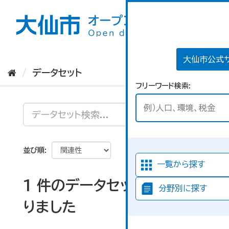
ス
キ
ッ
プ
し
て
大仙市公式
内
データセット
容
フリーワード検索
へ
並び順
一覧から探す
1 件のデータセットが見つか
分野別に探す
りました