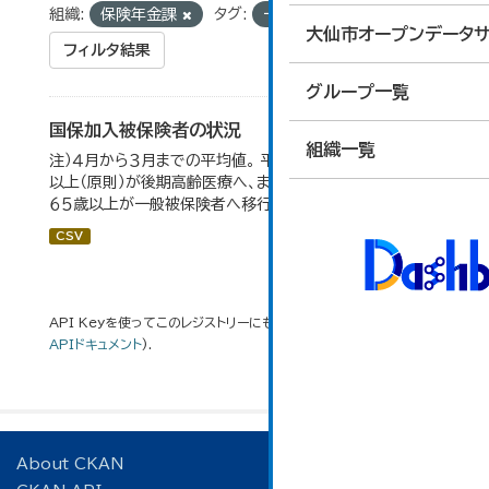
組織:
保険年金課
タグ:
一般被保険者
大仙市オープンデータサ
フィルタ結果
グループ一覧
国保加入被保険者の状況
組織一覧
注）４月から３月までの平均値。 平成２０年４月から、７５歳
以上（原則）が後期高齢医療へ、また、退職被保険者のうち
６５歳以上が一般被保険者へ移行。
CSV
API Keyを使ってこのレジストリーにもアクセス可能です
API
(see
APIドキュメント
).
About CKAN