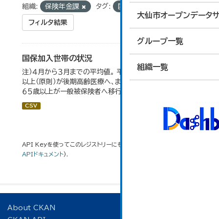
組織:
保険年金課
タグ:
国保加入率
大仙市オープンデータサ
フィルタ結果
グループ一覧
国保加入世帯の状況
組織一覧
注）４月から３月までの平均値。 平成２０年４月から、７５歳
以上（原則）が後期高齢医療へ、また、退職被保険者のうち
６５歳以上が一般被保険者へ移行。
CSV
API Keyを使ってこのレジストリーにもアクセス可能です
API
(see
APIドキュメント
).
About CKAN