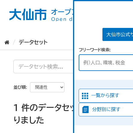
ス
キ
ッ
プ
し
て
大仙市公式
内
データセット
容
フリーワード検索
へ
並び順
一覧から探す
1 件のデータセットが見つか
分野別に探す
りました