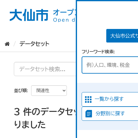
ス
キ
ッ
プ
し
て
大仙市公式
内
データセット
容
フリーワード検索
へ
並び順
一覧から探す
3 件のデータセットが見つか
分野別に探す
りました