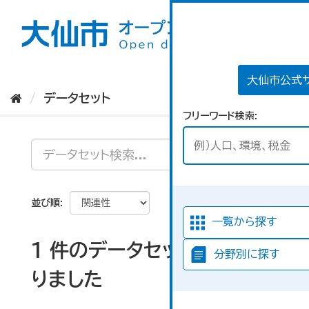
ス
キ
ッ
プ
し
て
大仙市公式
内
データセット
容
フリーワード検索
へ
並び順
一覧から探す
1 件のデータセットが見つか
分野別に探す
りました