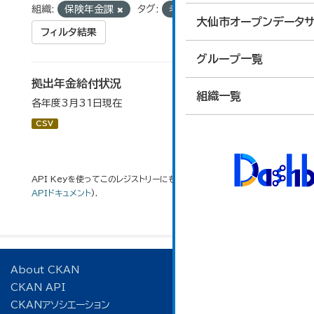
組織:
保険年金課
タグ:
老齢基礎
大仙市オープンデータサ
フィルタ結果
グループ一覧
拠出年金給付状況
組織一覧
各年度3月31日現在
CSV
API Keyを使ってこのレジストリーにもアクセス可能です
API
(see
APIドキュメント
).
About CKAN
CKAN API
CKANアソシエーション