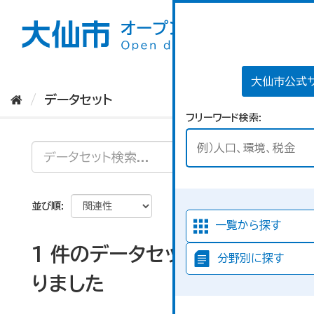
ス
キ
ッ
プ
し
て
大仙市公式
内
データセット
容
フリーワード検索
へ
並び順
一覧から探す
1 件のデータセットが見つか
分野別に探す
りました