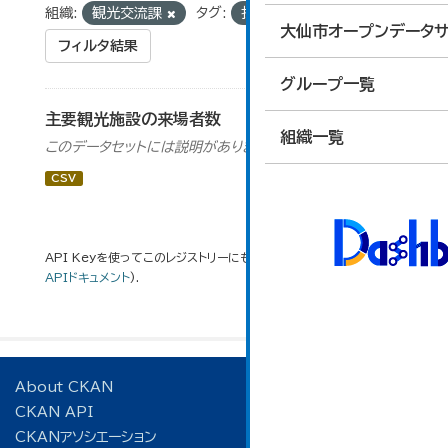
組織:
観光交流課
タグ:
払田柵
大仙市オープンデータサ
フィルタ結果
グループ一覧
主要観光施設の来場者数
組織一覧
このデータセットには説明がありません
CSV
API Keyを使ってこのレジストリーにもアクセス可能です
API
(see
APIドキュメント
).
About CKAN
CKAN API
CKANアソシエーション