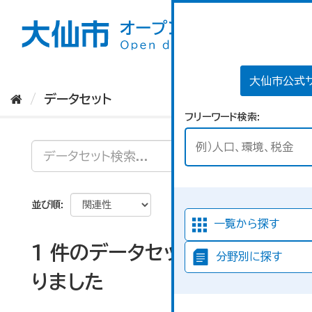
ス
キ
ッ
プ
し
て
大仙市公式
内
データセット
容
フリーワード検索
へ
並び順
一覧から探す
1 件のデータセットが見つか
分野別に探す
りました