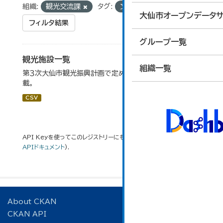
組織:
観光交流課
タグ:
文化財
大仙市オープンデータサ
フィルタ結果
グループ一覧
観光施設一覧
組織一覧
第３次大仙市観光振興計画で定めた、主要観光施設を掲
載。
CSV
API Keyを使ってこのレジストリーにもアクセス可能です
API
(see
APIドキュメント
).
About CKAN
CKAN API