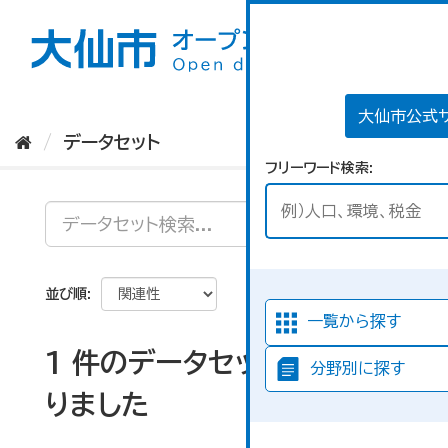
ス
キ
ッ
プ
し
て
大仙市公式
内
データセット
容
フリーワード検索
へ
並び順
一覧から探す
1 件のデータセットが見つか
分野別に探す
りました