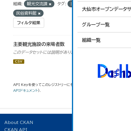
組織:
観光交流課
タグ:
旧池田氏庭園
大仙市オープンデータサ
民俗資料館
フィルタ結果
グループ一覧
組織一覧
主要観光施設の来場者数
このデータセットには説明がありません
CSV
API Keyを使ってこのレジストリーにもアクセス可能です
API
(see
APIドキュメント
).
About CKAN
CKAN API