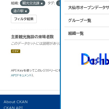
組織:
観光交流課
タグ:
旧池田氏庭園
大仙市オープンデータサ
道の駅
フィルタ結果
グループ一覧
組織一覧
主要観光施設の来場者数
このデータセットには説明がありません
CSV
API Keyを使ってこのレジストリーにもアクセス可能です
API
(see
APIドキュメント
).
About CKAN
CKAN API