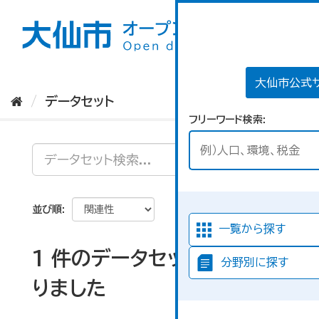
ス
キ
ッ
プ
し
て
大仙市公式
内
データセット
容
フリーワード検索
へ
並び順
一覧から探す
1 件のデータセットが見つか
分野別に探す
りました