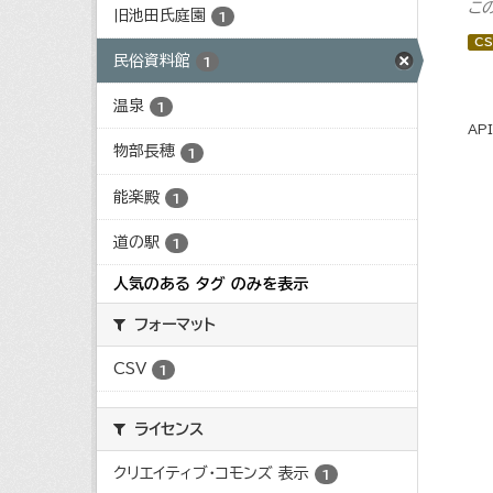
こ
旧池田氏庭園
1
CS
民俗資料館
1
温泉
1
AP
物部長穂
1
能楽殿
1
道の駅
1
人気のある タグ のみを表示
フォーマット
CSV
1
ライセンス
クリエイティブ・コモンズ 表示
1