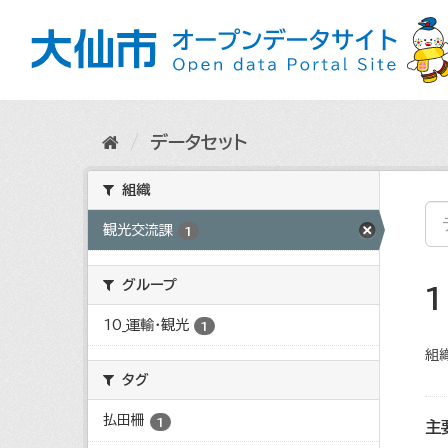
ス
キ
ッ
プ
し
て
内
データセット
容
へ
組織
観光交流課
1
グループ
10_運輸・観光
1
組織
タグ
払田柵
1
主