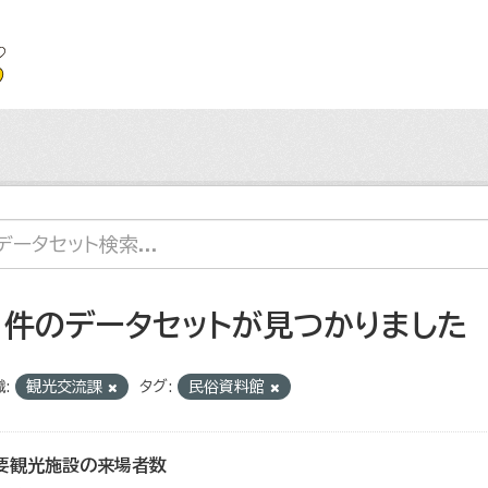
1 件のデータセットが見つかりました
:
観光交流課
タグ:
民俗資料館
要観光施設の来場者数