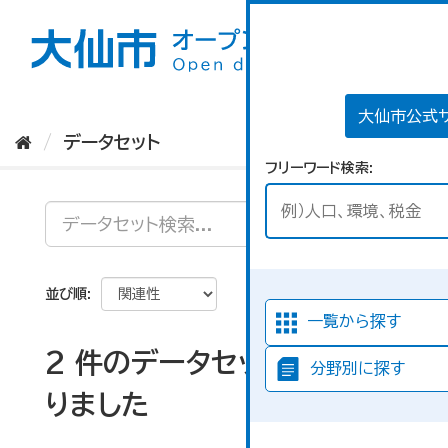
ス
キ
ッ
プ
し
て
大仙市公式
内
データセット
容
フリーワード検索
へ
並び順
一覧から探す
2 件のデータセットが見つか
分野別に探す
りました