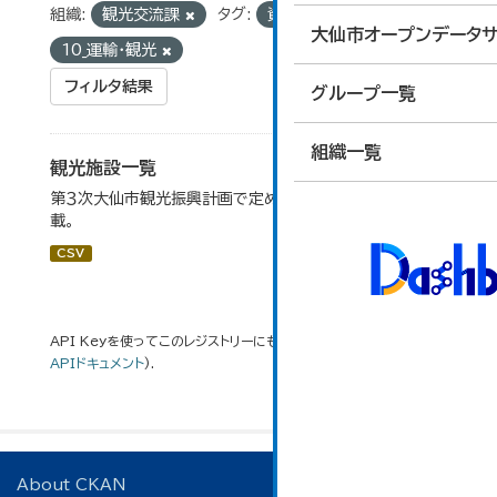
組織:
観光交流課
タグ:
資料館
グループ:
大仙市オープンデータサ
10_運輸・観光
フィルタ結果
グループ一覧
組織一覧
観光施設一覧
第３次大仙市観光振興計画で定めた、主要観光施設を掲
載。
CSV
API Keyを使ってこのレジストリーにもアクセス可能です
API
(see
APIドキュメント
).
About CKAN