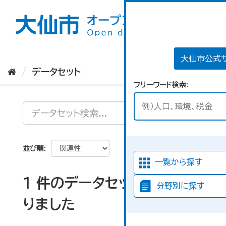
ス
キ
ッ
プ
し
て
大仙市公式
内
データセット
容
フリーワード検索
へ
並び順
一覧から探す
1 件のデータセットが見つか
分野別に探す
りました