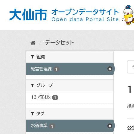
ス
キ
ッ
プ
し
て
内
データセット
容
へ
組織
経営管理課
1
グループ
13_行財政
1
組織
タグ
水道事業
1
公