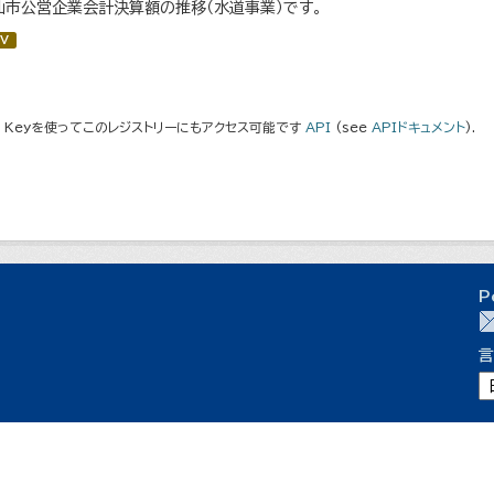
仙市公営企業会計決算額の推移（水道事業）です。
V
I Keyを使ってこのレジストリーにもアクセス可能です
API
(see
APIドキュメント
).
P
言