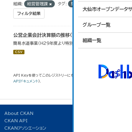
組織:
経営管理課
タグ:
簡易水道事業
大仙市オープンデータサ
フィルタ結果
グループ一覧
公営企業会計決算額の推移（簡易水道事業）
組織一覧
簡易水道事業（H29年度より特別会計から移行）
CSV
API Keyを使ってこのレジストリーにもアクセス可能です
API
(see
APIドキュメント
).
About CKAN
CKAN API
CKANアソシエーション