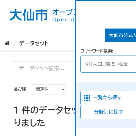
ス
キ
ッ
プ
し
て
大仙市公式
内
データセット
容
フリーワード検索
へ
並び順
一覧から探す
1 件のデータセットが見つか
分野別に探す
りました