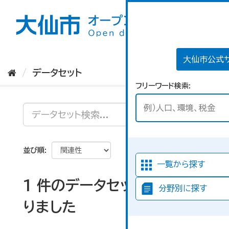
ス
キ
ッ
プ
し
て
大仙市公式
内
データセット
容
フリーワード検索
へ
並び順
一覧から探す
1 件のデータセットが見つか
分野別に探す
りました