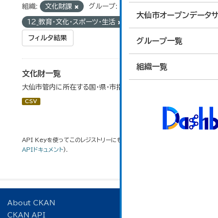
組織:
文化財課
グループ:
大仙市オープンデータサ
12_教育・文化・スポーツ・生活
フィルタ結果
グループ一覧
組織一覧
文化財一覧
大仙市管内に所在する国・県・市指定等文化財の一覧です。
CSV
API Keyを使ってこのレジストリーにもアクセス可能です
API
(see
APIドキュメント
).
About CKAN
CKAN API