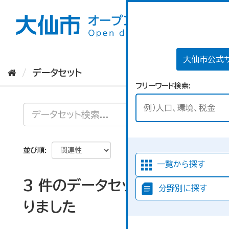
ス
キ
ッ
プ
し
て
大仙市公式
内
データセット
容
フリーワード検索
へ
並び順
一覧から探す
3 件のデータセットが見つか
分野別に探す
りました