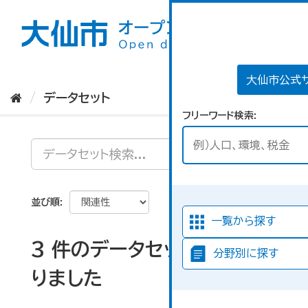
ス
キ
ッ
プ
し
て
大仙市公式
内
データセット
容
フリーワード検索
へ
並び順
一覧から探す
3 件のデータセットが見つか
分野別に探す
りました