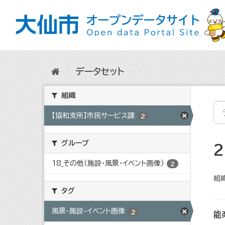
ス
キ
ッ
プ
し
て
内
データセット
容
へ
組織
【協和支所】市民サービス課
2
グループ
18_その他（施設・風景・イベント画像）
2
組織
タグ
風景-施設-イベント画像
2
能