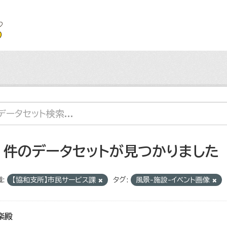
2 件のデータセットが見つかりました
:
【協和支所】市民サービス課
タグ:
風景-施設-イベント画像
楽殿