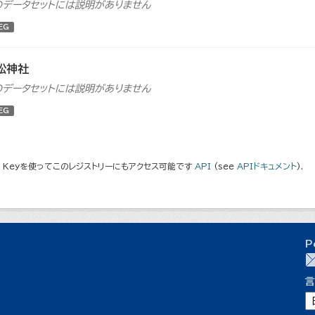
のデータセットには説明がありません
EG
松神社
のデータセットには説明がありません
EG
I Keyを使ってこのレジストリーにもアクセス可能です
API
(see
APIドキュメント
).
P
言