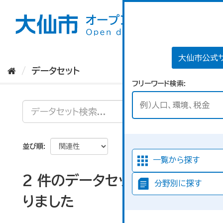
ス
キ
ッ
プ
し
て
大仙市公式
内
データセット
容
フリーワード検索
へ
並び順
一覧から探す
2 件のデータセットが見つか
分野別に探す
りました