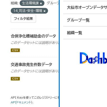
組織:
生活環境課
グループ:
大仙市オープンデータサ
14_司法・安全・環境
フィルタ結果
グループ一覧
組織一覧
合併浄化槽補助金のデータ
このデータセットには説明がありません
CSV
交通事故発生件数データ
このデータセットには説明がありません
CSV
API Keyを使ってこのレジストリーにもアクセス可能です
API
(see
APIドキュメント
).