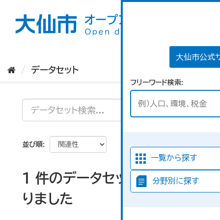
ス
キ
ッ
プ
し
て
大仙市公式
内
データセット
容
フリーワード検索
へ
並び順
一覧から探す
1 件のデータセットが見つか
分野別に探す
りました