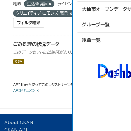
組織:
生活環境課
ライセンス:
大仙市オープンデータサ
クリエイティブ・コモンズ 表示
タグ:
ごみ
フィルタ結果
グループ一覧
組織一覧
ごみ処理の状況データ
このデータセットには説明がありません
CSV
API Keyを使ってこのレジストリーにもアクセス可能です
API
(see
APIドキュメント
).
About CKAN
CKAN API