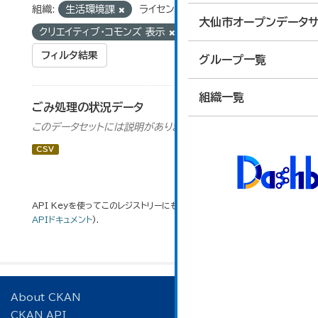
組織:
生活環境課
ライセンス:
大仙市オープンデータサ
クリエイティブ・コモンズ 表示
タグ:
ごみ処理
フィルタ結果
グループ一覧
組織一覧
ごみ処理の状況データ
このデータセットには説明がありません
CSV
API Keyを使ってこのレジストリーにもアクセス可能です
API
(see
APIドキュメント
).
About CKAN
CKAN API