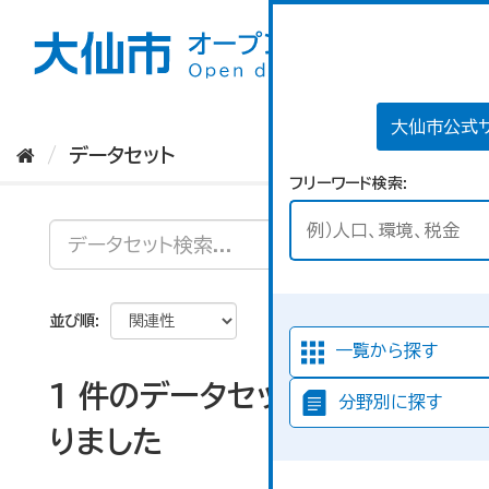
ス
キ
ッ
プ
し
て
大仙市公式
内
データセット
容
フリーワード検索
へ
並び順
一覧から探す
1 件のデータセットが見つか
分野別に探す
りました