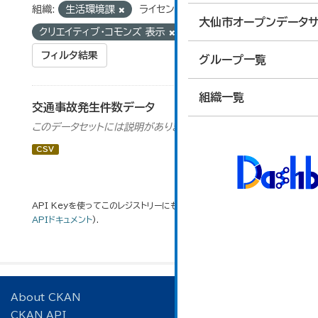
組織:
生活環境課
ライセンス:
大仙市オープンデータサ
クリエイティブ・コモンズ 表示
タグ:
交通事故
フィルタ結果
グループ一覧
組織一覧
交通事故発生件数データ
このデータセットには説明がありません
CSV
API Keyを使ってこのレジストリーにもアクセス可能です
API
(see
APIドキュメント
).
About CKAN
CKAN API