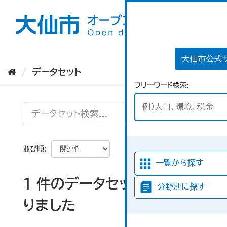
ス
キ
ッ
プ
し
て
大仙市公式
内
データセット
容
フリーワード検索
へ
並び順
一覧から探す
1 件のデータセットが見つか
分野別に探す
りました