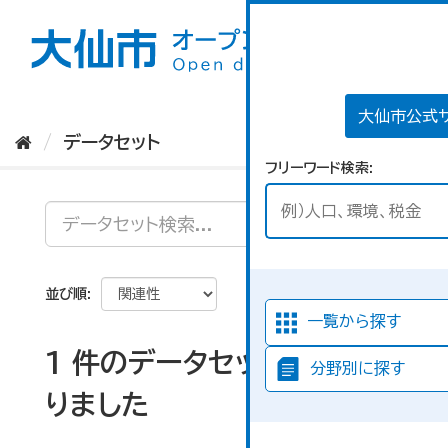
ス
キ
ッ
プ
し
て
大仙市公式
内
データセット
容
フリーワード検索
へ
並び順
一覧から探す
1 件のデータセットが見つか
分野別に探す
りました