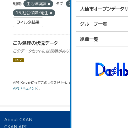
組織:
生活環境課
タグ:
ごみ処理
グループ:
大仙市オープンデータサ
15_社会保障・衛生
フィルタ結果
グループ一覧
組織一覧
ごみ処理の状況データ
このデータセットには説明がありません
CSV
API Keyを使ってこのレジストリーにもアクセス可能です
API
(see
APIドキュメント
).
About CKAN
CKAN API