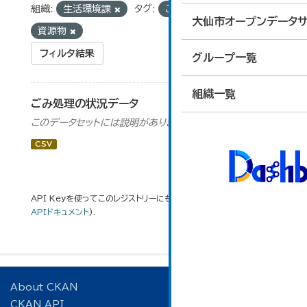
組織:
生活環境課
タグ:
ごみ処理
大仙市オープンデータサ
資源物
フィルタ結果
グループ一覧
組織一覧
ごみ処理の状況データ
このデータセットには説明がありません
CSV
API Keyを使ってこのレジストリーにもアクセス可能です
API
(see
APIドキュメント
).
About CKAN
CKAN API