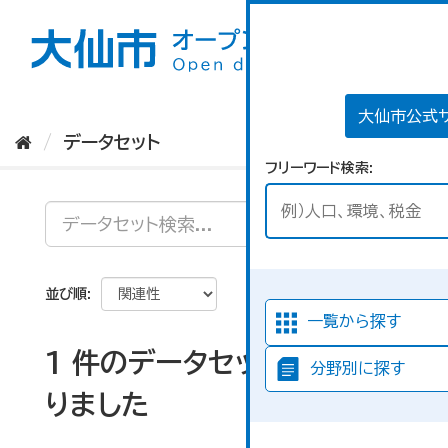
ス
キ
ッ
プ
し
て
大仙市公式
内
データセット
容
フリーワード検索
へ
並び順
一覧から探す
1 件のデータセットが見つか
分野別に探す
りました