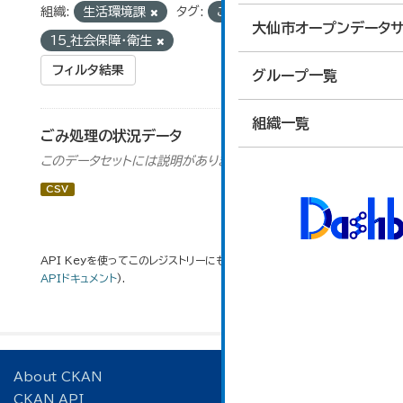
組織:
生活環境課
タグ:
ごみ
グループ:
大仙市オープンデータサ
15_社会保障・衛生
フィルタ結果
グループ一覧
組織一覧
ごみ処理の状況データ
このデータセットには説明がありません
CSV
API Keyを使ってこのレジストリーにもアクセス可能です
API
(see
APIドキュメント
).
About CKAN
CKAN API