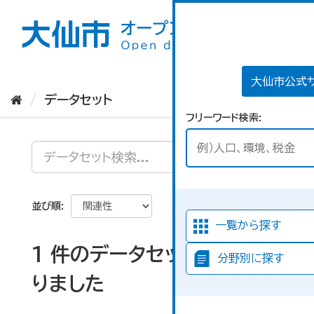
ス
キ
ッ
プ
し
て
大仙市公式
内
データセット
容
フリーワード検索
へ
並び順
一覧から探す
1 件のデータセットが見つか
分野別に探す
りました