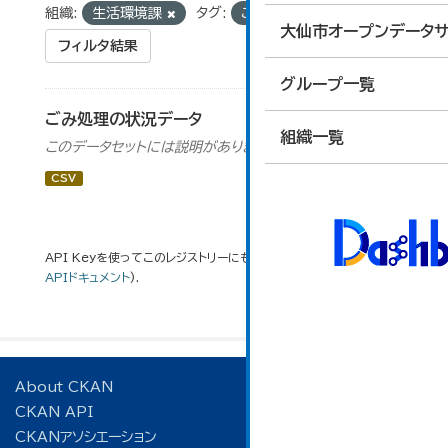
組織:
生活環境課
タグ:
ごみ
ごみ処理
大仙市オープンデータサ
フィルタ結果
グループ一覧
ごみ処理の状況データ
組織一覧
このデータセットには説明がありません
CSV
API Keyを使ってこのレジストリーにもアクセス可能です
API
(see
APIドキュメント
).
About CKAN
CKAN API
CKANアソシエーション