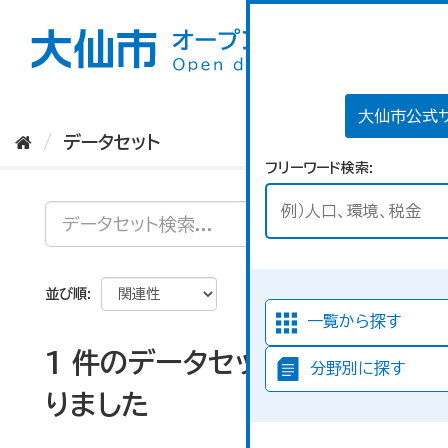
ス
キ
ッ
プ
し
て
大仙市公式
内
データセット
容
フリーワード検索
へ
並び順
一覧から探す
1 件のデータセットが見つか
分野別に探す
りました