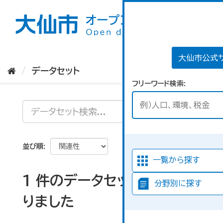
ス
キ
ッ
プ
し
て
大仙市公式
内
データセット
容
フリーワード検索
へ
並び順
一覧から探す
1 件のデータセットが見つか
分野別に探す
りました