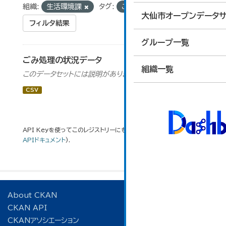
組織:
生活環境課
タグ:
ごみ
不燃物
大仙市オープンデータサ
フィルタ結果
グループ一覧
ごみ処理の状況データ
組織一覧
このデータセットには説明がありません
CSV
API Keyを使ってこのレジストリーにもアクセス可能です
API
(see
APIドキュメント
).
About CKAN
CKAN API
CKANアソシエーション