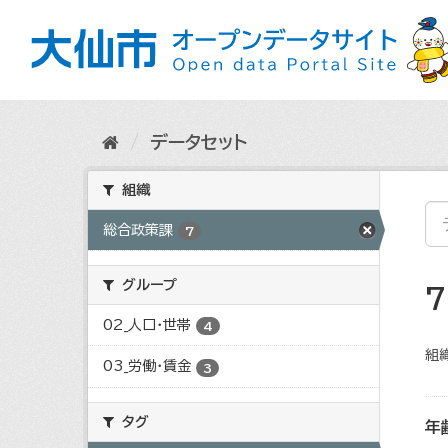
ス
キ
ッ
プ
し
て
内
データセット
容
へ
組織
総合政策課
7
グループ
02_人口・世帯
4
組織
03_労働・賃金
3
タグ
年