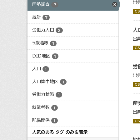
出
国勢調査
7
CS
統計
7
人
労働力人口
2
出
5歳階級
1
CS
DID地区
1
労
人口
1
出
人口集中地区
1
CS
労働力状態
1
産
就業者数
1
出
配偶関係
1
CS
人気のある タグ のみを表示
地