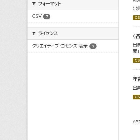
フォーマット
出
CSV
7
CS
ライセンス
（
出
クリエイティブ・コモンズ 表示
7
度
CS
年
出
CS
AP