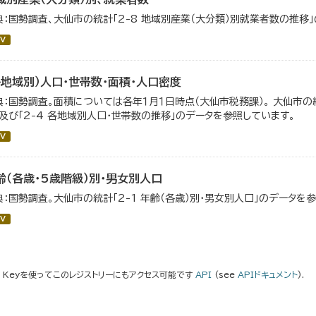
典：国勢調査、大仙市の統計「2-8 地域別産業（大分類）別就業者数の推移
V
各地域別）人口・世帯数・面積・人口密度
典：国勢調査。面積については各年１月１日時点（大仙市税務課）。 大仙市の統
」及び「2-4 各地域別人口・世帯数の推移」のデータを参照しています。
V
齢（各歳・5歳階級）別・男女別人口
典：国勢調査。大仙市の統計「2-1 年齢（各歳）別・男女別人口」のデータを
V
I Keyを使ってこのレジストリーにもアクセス可能です
API
(see
APIドキュメント
).