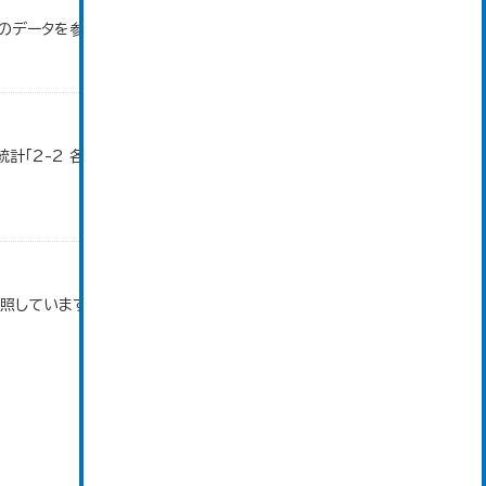
」のデータを参照しています。
計「2-2 各地域別人口・人口増減・面積・人口密
参照しています。