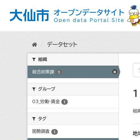
ス
キ
ッ
プ
し
て
内
データセット
容
へ
組織
総合政策課
1
グループ
03_労働・賃金
1
組織
タグ
国勢調査
1
地