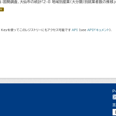
典：国勢調査、大仙市の統計「2-8 地域別産業（大分類）別就業者数の推移
V
I Keyを使ってこのレジストリーにもアクセス可能です
API
(see
APIドキュメント
).
P
言