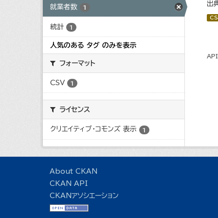
出
就業者数
1
CS
統計
1
人気のある タグ のみを表示
AP
フォーマット
CSV
1
ライセンス
クリエイティブ・コモンズ 表示
1
About CKAN
CKAN API
CKANアソシエーション