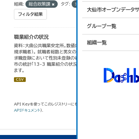
組織:
総合政策課
タグ:
求人倍率
大仙市オープンデータサ
フィルタ結果
グループ一覧
職業紹介の状況
組織一覧
資料：大曲公共職業安定所。数値内の就職率は（就職者/新
規求職者）。 就職者総数と男女の合計が一致しないのは、
求職登録において性別未登録の者も含まれるため。 大仙
市の統計「13-3 職業紹介の状況」のデータを参照してい
ます。
CSV
API Keyを使ってこのレジストリーにもアクセス可能です
API
(see
APIドキュメント
).