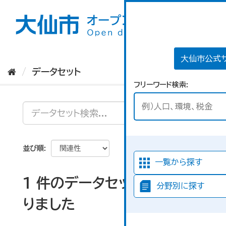
ス
キ
ッ
プ
し
て
大仙市公式
内
データセット
容
フリーワード検索
へ
並び順
一覧から探す
1 件のデータセットが見つか
分野別に探す
りました