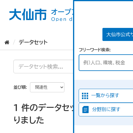
ス
キ
ッ
プ
し
て
大仙市公式
内
データセット
容
フリーワード検索
へ
並び順
一覧から探す
1 件のデータセットが見つか
分野別に探す
りました