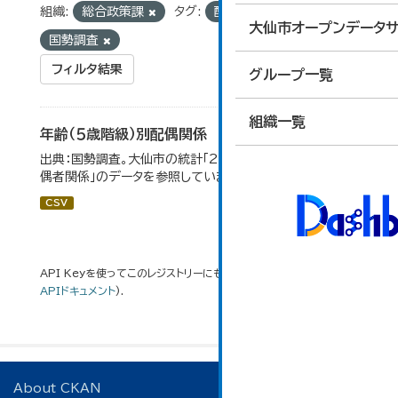
組織:
総合政策課
タグ:
配偶関係
大仙市オープンデータサ
国勢調査
フィルタ結果
グループ一覧
組織一覧
年齢（５歳階級）別配偶関係
出典：国勢調査。大仙市の統計「2-12 年齢（5歳階級）別配
偶者関係」のデータを参照しています。
CSV
API Keyを使ってこのレジストリーにもアクセス可能です
API
(see
APIドキュメント
).
About CKAN