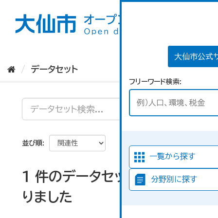
ス
キ
ッ
プ
し
て
大仙市公式
内
データセット
容
フリーワード検索
へ
並び順
一覧から探す
1 件のデータセットが見つか
分野別に探す
りました