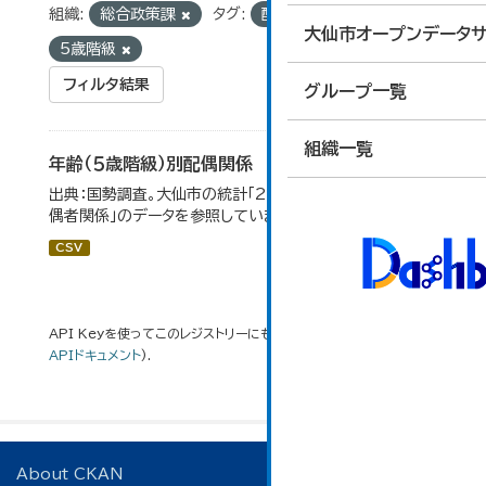
組織:
総合政策課
タグ:
配偶関係
大仙市オープンデータサ
5歳階級
フィルタ結果
グループ一覧
組織一覧
年齢（５歳階級）別配偶関係
出典：国勢調査。大仙市の統計「2-12 年齢（5歳階級）別配
偶者関係」のデータを参照しています。
CSV
API Keyを使ってこのレジストリーにもアクセス可能です
API
(see
APIドキュメント
).
About CKAN