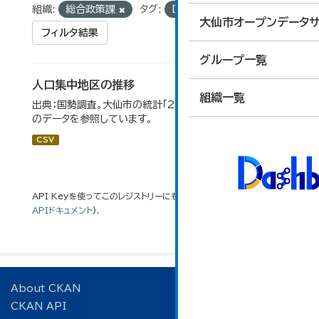
組織:
総合政策課
タグ:
DID地区
大仙市オープンデータサ
フィルタ結果
グループ一覧
人口集中地区の推移
組織一覧
出典：国勢調査。大仙市の統計「2-3 人口集中地区の推移」
のデータを参照しています。
CSV
API Keyを使ってこのレジストリーにもアクセス可能です
API
(see
APIドキュメント
).
About CKAN
CKAN API