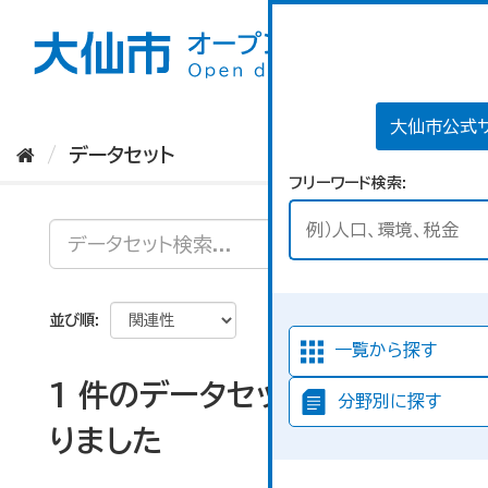
ス
キ
ッ
プ
し
て
大仙市公式
内
データセット
容
フリーワード検索
へ
並び順
一覧から探す
1 件のデータセットが見つか
分野別に探す
りました